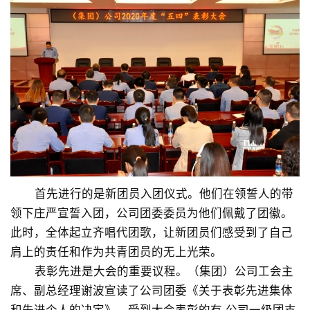
首先进行的是新团员入团仪式。他们在领誓人的带
领下庄严宣誓入团，公司团委委员为他们佩戴了团徽。
此时，全体起立齐唱代团歌，让新团员们感受到了自己
肩上的责任和作为共青团员的无上光荣。
表彰先进是大会的重要议程。（集团）公司工会主
席、副总经理谢波宣读了公司团委《关于表彰先进集体
和先进个人的决定》。受到大会表彰的有 公司一级团支