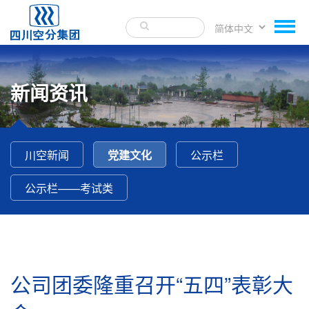
新闻资讯
川空新闻
党建文化
公示栏
公示栏——考试类
公司团委隆重召开“五四”表彰大