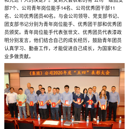
部7个、公司青年岗位能手14名、公司优秀团干部11
名、公司优秀团员40名。与会公司领导、党支部书记、
团支部书记分别为青年岗位能手、优秀团干部和优秀团
员颁奖。青年岗位能手代表张世文、优秀团员代表漆政
明分别发言，他们结合自己的成长经历，鼓励青年团员
认真学习、勤奋工作，才能促进自己成长，为国家和企
业多做贡献。